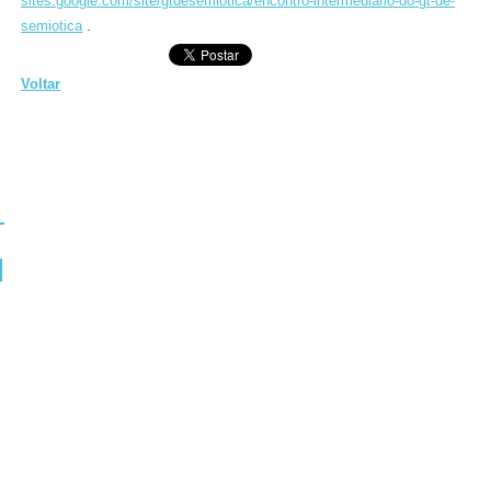
sites.google.com/site/gtdesemiotica/encontro-intermediario-do-gt-de-
semiotica
.
Voltar